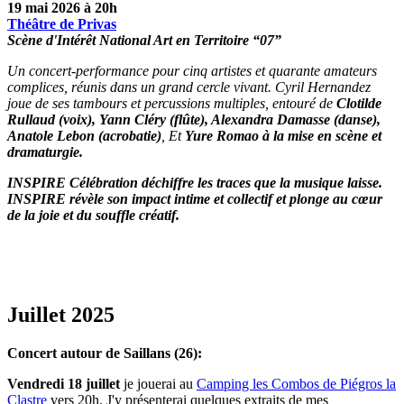
19 mai 2026 à 20h
Théâtre de Privas
Scène d'Intérêt National Art en Territoire “07”
Un concert-performance pour cinq artistes et quarante amateurs
complices, réunis dans un grand cercle vivant. Cyril Hernandez
joue de ses tambours et percussions multiples, entouré de
Clotilde
Rullaud (voix), Yann Cléry (flûte), Alexandra Damasse (danse),
Anatole Lebon (acrobatie)
, Et
Yure Romao à la mise en scène et
dramaturgie.
INSPIRE Célébration déchiffre les traces que la musique laisse.
INSPIRE révèle son impact intime et collectif et plonge au cœur
de la joie et du souffle créatif.
Juillet 2025
Concert autour de Saillans (26):
Vendredi 18 juillet
je jouerai au
Camping les Combos de Piégros la
Clastre
vers 20h. J'y présenterai quelques extraits de mes