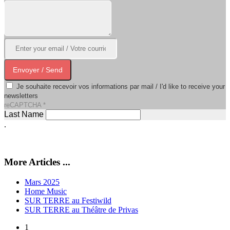
Envoyer / Send
Je souhaite recevoir vos informations par mail / I'd like to receive your
newsletters
reCAPTCHA
*
Last Name
.
More Articles ...
Mars 2025
Home Music
SUR TERRE au Festiwild
SUR TERRE au Théâtre de Privas
1