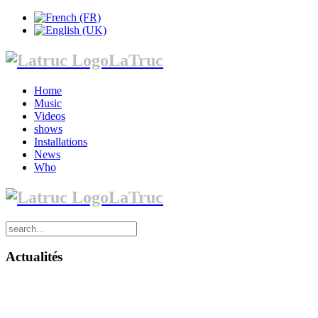
LaTruc
Home
Music
Videos
shows
Installations
News
Who
LaTruc
Actualités