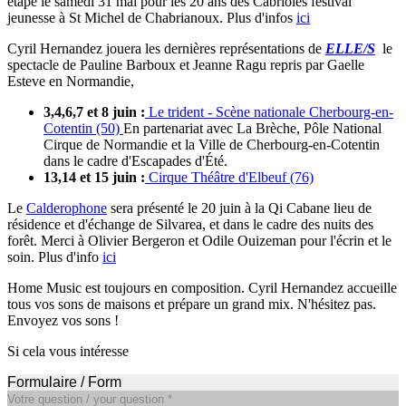
étape le samedi 31 mai pour les 20 ans des Cabrioles festival
jeunesse à St Michel de Chabrianoux. Plus d'infos
ici
Cyril Hernandez jouera les dernières représentations de
ELLE/S
le
spectacle de Pauline Barboux et Jeanne Ragu repris par Gaelle
Esteve en Normandie,
3,4,6,7 et 8 juin :
Le trident - Scène nationale Cherbourg-en-
Cotentin (50)
En partenariat avec La Brèche, Pôle National
Cirque de Normandie et la Ville de Cherbourg-en-Cotentin
dans le cadre d'Escapades d'Été.
13,14 et 15 juin :
Cirque Théâtre d'Elbeuf (76)
Le
Calderophone
sera présenté le 20 juin à la Qi Cabane lieu de
résidence et d'échange de Silvarea, et dans le cadre des nuits des
forêt. Merci à Olivier Bergeron et Odile Ouizeman pour l'écrin et le
soin. Plus d'info
ici
Home Music est toujours en composition. Cyril Hernandez accueille
tous vos sons de maisons et prépare un grand mix. N'hésitez pas.
Envoyez vos sons !
Si cela vous intéresse
Formulaire / Form
Votre question / your question
*