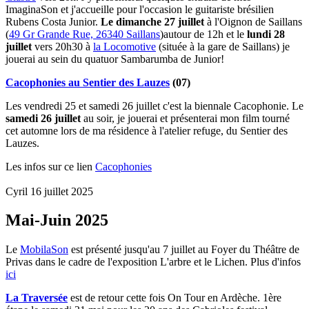
ImaginaSon et j'accueille pour l'occasion le guitariste brésilien
Rubens Costa Junior.
Le dimanche 27 juillet
à l'Oignon de Saillans
(
49 Gr Grande Rue, 26340 Saillans
)autour de 12h et le
lundi 28
juillet
vers 20h30 à
la Locomotive
(située à la gare de Saillans) je
jouerai au sein du quatuor Sambarumba de Junior!
Cacophonies au Sentier des Lauzes
(07)
Les vendredi 25 et samedi 26 juillet c'est la biennale Cacophonie. Le
samedi 26 juillet
au soir, je jouerai et présenterai mon film tourné
cet automne lors de ma résidence à l'atelier refuge, du Sentier des
Lauzes.
Les infos sur ce lien
Cacophonies
Cyril 16 juillet 2025
Mai-Juin 2025
Le
MobilaSon
est présenté jusqu'au 7 juillet au Foyer du Théâtre de
Privas dans le cadre de l'exposition L'arbre et le Lichen. Plus d'infos
ici
La Traversée
est de retour cette fois On Tour en Ardèche. 1ère