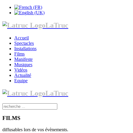
LaTruc
Accueil
Spectacles
Installations
Films
Manifeste
Musiques
Vidéos
Actualité
Equipe
LaTruc
FILMS
diffusables lors de vos évènements.