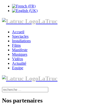
LaTruc
Accueil
Spectacles
Installations
Films
Manifeste
Musiques
Vidéos
Actualité
Equipe
LaTruc
Nos partenaires