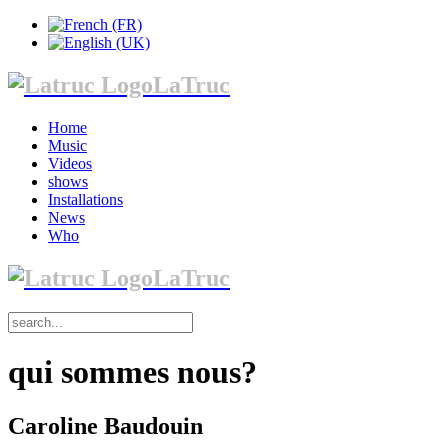
LaTruc
Home
Music
Videos
shows
Installations
News
Who
LaTruc
qui sommes nous?
Caroline Baudouin