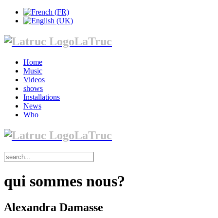
LaTruc
Home
Music
Videos
shows
Installations
News
Who
LaTruc
qui sommes nous?
Alexandra Damasse