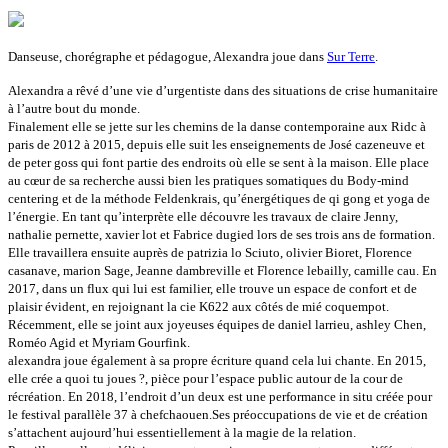
Danseuse, chorégraphe et pédagogue, Alexandra joue dans
Sur Terre
.
Alexandra a rêvé d’une vie d’urgentiste dans des situations de crise humanitaire
à l’autre bout du monde.
Finalement elle se jette sur les chemins de la danse contemporaine aux Ridc à
paris de 2012 à 2015, depuis elle suit les enseignements de José cazeneuve et
de peter goss qui font partie des endroits où elle se sent à la maison. Elle place
au cœur de sa recherche aussi bien les pratiques somatiques du Body-mind
centering et de la méthode Feldenkrais, qu’énergétiques de qi gong et yoga de
l’énergie. En tant qu’interprète elle découvre les travaux de claire Jenny,
nathalie pernette, xavier lot et Fabrice dugied lors de ses trois ans de formation.
Elle travaillera ensuite auprès de patrizia lo Sciuto, olivier Bioret, Florence
casanave, marion Sage, Jeanne dambreville et Florence lebailly, camille cau. En
2017, dans un flux qui lui est familier, elle trouve un espace de confort et de
plaisir évident, en rejoignant la cie K622 aux côtés de mié coquempot.
Récemment, elle se joint aux joyeuses équipes de daniel larrieu, ashley Chen,
Roméo Agid et Myriam Gourfink.
alexandra joue également à sa propre écriture quand cela lui chante. En 2015,
elle crée a quoi tu joues ?, pièce pour l’espace public autour de la cour de
récréation. En 2018, l’endroit d’un deux est une performance in situ créée pour
le festival parallèle 37 à chefchaouen.Ses préoccupations de vie et de création
s’attachent aujourd’hui essentiellement à la magie de la relation.