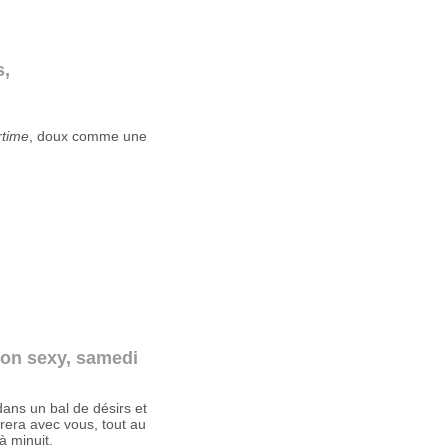
s,
time
, doux comme une
tion sexy, samedi
dans un bal de désirs et
brera avec vous, tout au
à minuit.