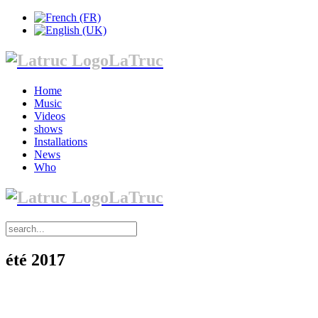
LaTruc
Home
Music
Videos
shows
Installations
News
Who
LaTruc
été 2017