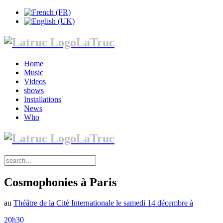
LaTruc
Home
Music
Videos
shows
Installations
News
Who
LaTruc
Cosmophonies à Paris
au
Théâtre de la Cité Internationale le samedi 14 décembre à
20h30