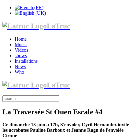
LaTruc
Home
Music
Videos
shows
Installations
News
Who
LaTruc
La Traversée St Ouen Escale #4
Ce dimanche 13 juin à 17h, S'envoler, Cyril Hernandez invite
les acrobates Pauline Barboux et Jeanne Ragu de l'envolée
Cirque