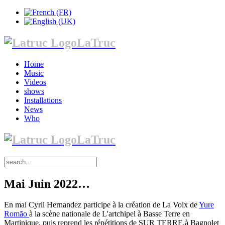
LaTruc
Home
Music
Videos
shows
Installations
News
Who
LaTruc
Mai Juin 2022…
En mai Cyril Hernandez participe à la création de La Voix de
Yure
Romão
à la scène nationale de L'artchipel à Basse Terre en
Martinique, puis reprend les répétitions de SUR TERRE,à Bagnolet