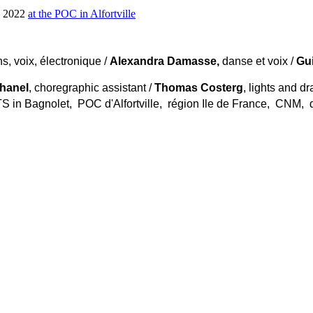
e 2022
at the POC in Alfortville
s, voix, électronique /
Alexandra Damasse,
danse et voix /
Gu
Chanel
, choregraphic assistant /
Thomas Costerg
, lights and d
 in Bagnolet, POC d'Alfortville, région Ile de France, CNM, d