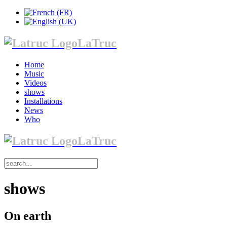
LaTruc
Home
Music
Videos
shows
Installations
News
Who
LaTruc
shows
On earth