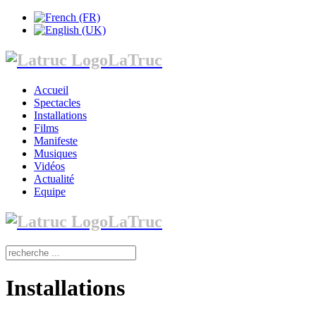
LaTruc
Accueil
Spectacles
Installations
Films
Manifeste
Musiques
Vidéos
Actualité
Equipe
LaTruc
Installations