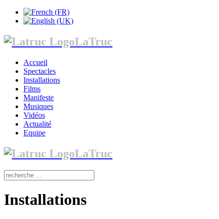
LaTruc
Accueil
Spectacles
Installations
Films
Manifeste
Musiques
Vidéos
Actualité
Equipe
LaTruc
Installations