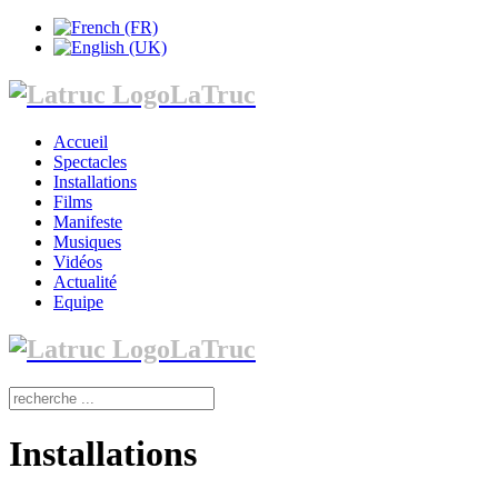
LaTruc
Accueil
Spectacles
Installations
Films
Manifeste
Musiques
Vidéos
Actualité
Equipe
LaTruc
Installations