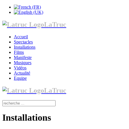
LaTruc
Accueil
Spectacles
Installations
Films
Manifeste
Musiques
Vidéos
Actualité
Equipe
LaTruc
Installations