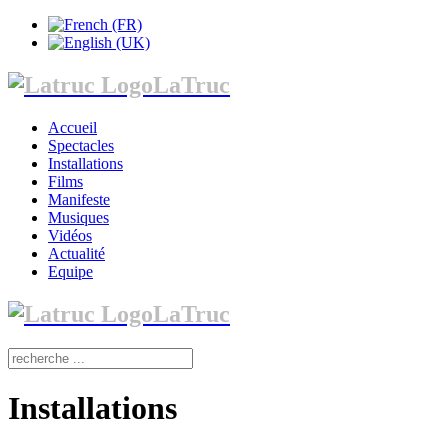
LaTruc
Accueil
Spectacles
Installations
Films
Manifeste
Musiques
Vidéos
Actualité
Equipe
LaTruc
Installations