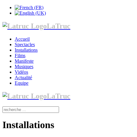
LaTruc
Accueil
Spectacles
Installations
Films
Manifeste
Musiques
Vidéos
Actualité
Equipe
LaTruc
Installations