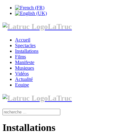
LaTruc
Accueil
Spectacles
Installations
Films
Manifeste
Musiques
Vidéos
Actualité
Equipe
LaTruc
Installations