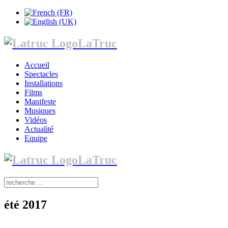
LaTruc
Accueil
Spectacles
Installations
Films
Manifeste
Musiques
Vidéos
Actualité
Equipe
LaTruc
été 2017