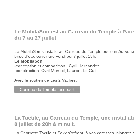
Le MobilaSon est au Carreau du Temple à Pari
du 7 au 27 juillet.
Le MobilaSon s'installe au Carreau du Temple pour un
Summer
brise d'été, ouverture vendredi 7 juillet 18h.
Le MobilaSon
-conception et composition : Cyril Hernandez
-construction: Cyril Monteil, Laurent Le Gall.
Avec le soutien de Les 2 Vaches.
Carreau du Temple facebook
La Tactile, au Carreau du Temple, une installa
8 juillet de 20h à minuit.
La Charrette Tactile et Sexy s'offrent à vos caresses, plongez 