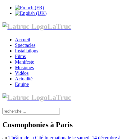
LaTruc
Accueil
Spectacles
Installations
Films
Manifeste
Musiques
Vidéos
Actualité
Equipe
LaTruc
Cosmophonies à Paris
au
Théâtre de la Cité Internationale le samedi 14 décembre à