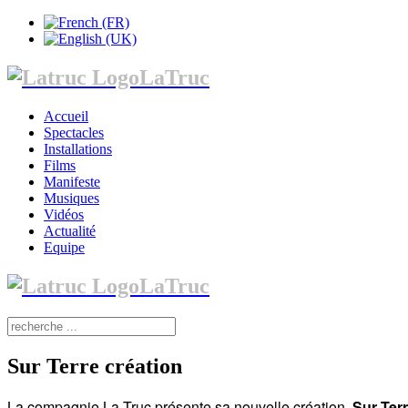
LaTruc
Accueil
Spectacles
Installations
Films
Manifeste
Musiques
Vidéos
Actualité
Equipe
LaTruc
Sur Terre création
La compagnie La Truc présente sa nouvelle création,
Sur Ter