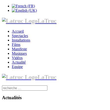
LaTruc
Accueil
Spectacles
Installations
Films
Manifeste
Musiques
Vidéos
Actualité
Equipe
LaTruc
Actualités