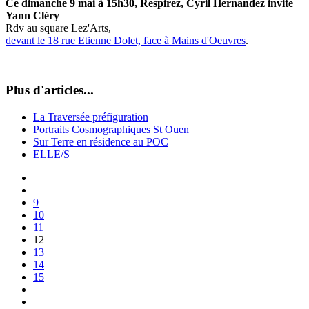
Ce dimanche 9 mai à 15h30, Respirez, Cyril Hernandez invite
Yann Cléry
Rdv au square Lez'Arts,
devant le 18 rue Etienne Dolet, face à Mains d'Oeuvres
.
Plus d'articles...
La Traversée préfiguration
Portraits Cosmographiques St Ouen
Sur Terre en résidence au POC
ELLE/S
9
10
11
12
13
14
15