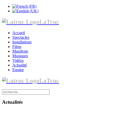
LaTruc
Accueil
Spectacles
Installations
Films
Manifeste
Musiques
Vidéos
Actualité
Equipe
LaTruc
Actualités