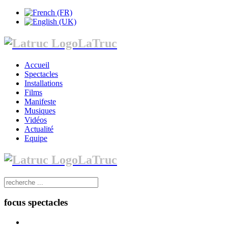
LaTruc
Accueil
Spectacles
Installations
Films
Manifeste
Musiques
Vidéos
Actualité
Equipe
LaTruc
focus spectacles