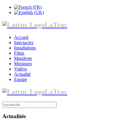
LaTruc
Accueil
Spectacles
Installations
Films
Manifeste
Musiques
Vidéos
Actualité
Equipe
LaTruc
Actualités