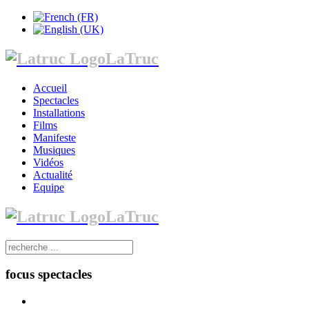
LaTruc
Accueil
Spectacles
Installations
Films
Manifeste
Musiques
Vidéos
Actualité
Equipe
LaTruc
focus spectacles